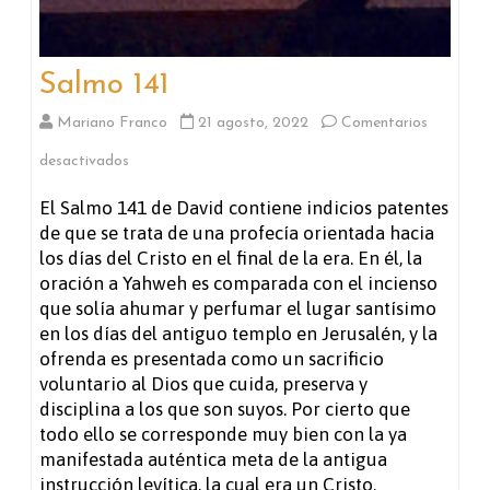
Salmo 141
Mariano Franco
21 agosto, 2022
Comentarios
en
desactivados
Salmo
El Salmo 141 de David contiene indicios patentes
de que se trata de una profecía orientada hacia
141
los días del Cristo en el final de la era. En él, la
oración a Yahweh es comparada con el incienso
que solía ahumar y perfumar el lugar santísimo
en los días del antiguo templo en Jerusalén, y la
ofrenda es presentada como un sacrificio
voluntario al Dios que cuida, preserva y
disciplina a los que son suyos. Por cierto que
todo ello se corresponde muy bien con la ya
manifestada auténtica meta de la antigua
instrucción levítica, la cual era un Cristo.