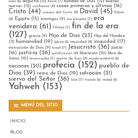
bondad de Dios
(12)
buenas
angustia
(11)
Asiria
(7)
amor
(6)
cosas primeras y últimas
(16)
nuevas
(12)
confianza
(8)
Cristo
(44)
David
(45)
cuerpo del Cristo
(8)
Edom
era
Egipto
(15)
enemigos
(9)
(8)
era presente
(7)
fin de la era
venidera
(61)
Filistea
(7)
(127)
Hijo de Dios
(23)
gracia
(9)
Hijo del Hombre
humanidad
(19)
iniquidad
(17)
(11)
impiedad
(8)
Iglesia
(6)
Jesucristo
(36)
juicio
instrucción de Dios
(9)
Israel
(7)
justicia
(26)
(16)
liberación
(10)
libro de
justificación
(8)
Isaías
(10)
misericordia
(7)
monte de Sión
(8)
mundo occidental
(6)
profecía
(152)
pueblo de
naciones
(20)
Dios
(39)
reino de Dios
(19)
salvación
(21)
siervo del Señor
(36)
Sión
(7)
traición
(6)
verdad
(6)
Yahweh
(153)
MENÚ DEL SITIO
INICIO
BLOG