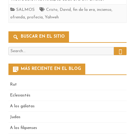
SALMOS
Cristo
,
David
,
fin de la era
,
incienso
,
ofrenda
,
profecía
,
Yahweh
BUSCAR EN EL SITIO
Search
Search
for:
MÁS RECIENTE EN EL BLOG
Rut
Eclesiastés
A los gálatas
Judas
A los filipenses