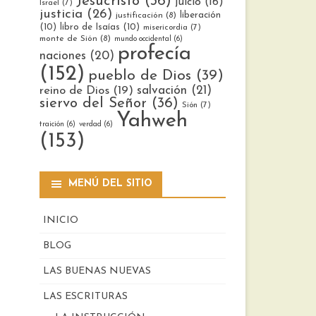
Jesucristo
(36)
juicio
(16)
Israel
(7)
justicia
(26)
liberación
justificación
(8)
(10)
libro de Isaías
(10)
misericordia
(7)
monte de Sión
(8)
mundo occidental
(6)
profecía
naciones
(20)
(152)
pueblo de Dios
(39)
reino de Dios
(19)
salvación
(21)
siervo del Señor
(36)
Sión
(7)
Yahweh
traición
(6)
verdad
(6)
(153)
MENÚ DEL SITIO
INICIO
BLOG
LAS BUENAS NUEVAS
LAS ESCRITURAS