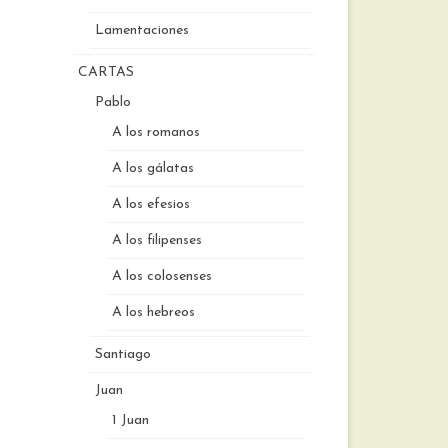
Lamentaciones
CARTAS
Pablo
A los romanos
A los gálatas
A los efesios
A los filipenses
A los colosenses
A los hebreos
Santiago
Juan
1 Juan