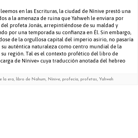
Nahu
leemos en las Escrituras, la ciudad de Nínive prestó una
dos a la amenaza de ruina que Yahweh le enviara por
del profeta Jonás, arrepintiéndose de su maldad y
do por una temporada su confianza en Él. Sin embargo,
dose de la orgullosa capital del imperio asirio, no pasaría
 su auténtica naturaleza como centro mundial de la
su región. Tal es el contexto profético del libro de
carga de Nínive» cuya traducción anotada del hebreo
de la era
,
libro de Nahum
,
Nínive
,
profecía
,
profetas
,
Yahweh