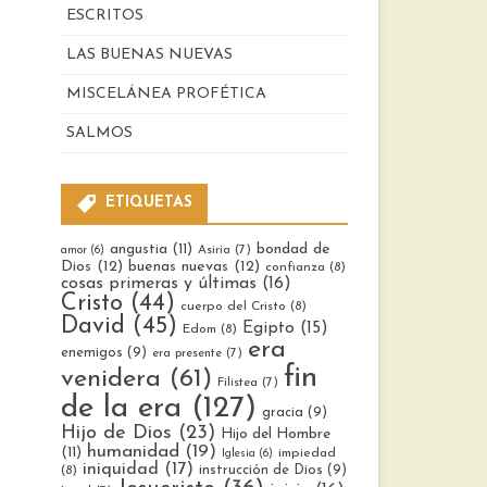
ESCRITOS
LAS BUENAS NUEVAS
MISCELÁNEA PROFÉTICA
SALMOS
ETIQUETAS
bondad de
angustia
(11)
Asiria
(7)
amor
(6)
Dios
(12)
buenas nuevas
(12)
confianza
(8)
cosas primeras y últimas
(16)
Cristo
(44)
cuerpo del Cristo
(8)
David
(45)
Egipto
(15)
Edom
(8)
era
enemigos
(9)
era presente
(7)
fin
venidera
(61)
Filistea
(7)
de la era
(127)
gracia
(9)
Hijo de Dios
(23)
Hijo del Hombre
humanidad
(19)
(11)
impiedad
Iglesia
(6)
iniquidad
(17)
instrucción de Dios
(9)
(8)