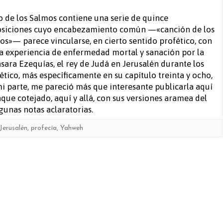
Salm
ro de los Salmos contiene una serie de quince
siciones cuyo encabezamiento común —«canción de los
122
os»— parece vincularse, en cierto sentido profético, con
a experiencia de enfermedad mortal y sanación por la
sara Ezequías, el rey de Judá en Jerusalén durante los
fético, más específicamente en su capítulo treinta y ocho,
i parte, me pareció más que interesante publicarla aquí
que cotejado, aquí y allá, con sus versiones aramea del
gunas notas aclaratorias.
Jerusalén
,
profecía
,
Yahweh