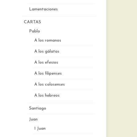
Lamentaciones
CARTAS
Pablo
A los romanos
A los gálatas
A los efesios
A los filipenses
A los colosenses
A los hebreos
Santiago
Juan
1 Juan