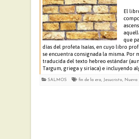
El lib
compo
ascens
aquell
que pa
días del profeta Isaías, en cuyo libro pro
se encuentra consignada la misma. Por m
traducida del texto hebreo estándar (aun
Targum, griega y siríaca) e incluyendo al
SALMOS
fin de la era
,
Jesucristo
,
Nueva 