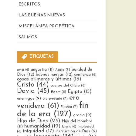
ESCRITOS
LAS BUENAS NUEVAS
MISCELÁNEA PROFÉTICA
SALMOS
ETIQUETAS
bondad de
angustia
(11)
Asiria
(7)
amor
(6)
Dios
(12)
buenas nuevas
(12)
confianza
(8)
cosas primeras y últimas
(16)
Cristo
(44)
cuerpo del Cristo
(8)
David
(45)
Egipto
(15)
Edom
(8)
era
enemigos
(9)
era presente
(7)
fin
venidera
(61)
Filistea
(7)
de la era
(127)
gracia
(9)
Hijo de Dios
(23)
Hijo del Hombre
humanidad
(19)
(11)
impiedad
Iglesia
(6)
iniquidad
(17)
instrucción de Dios
(9)
(8)