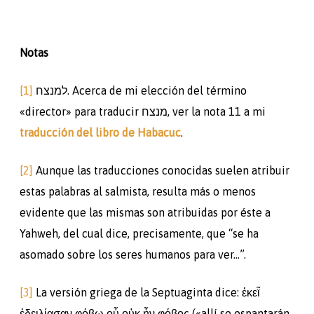
Notas
[1]
למנצח. Acerca de mi elección del término
«director» para traducir מנצח, ver la nota 11 a mi
traducción del libro de Habacuc
.
[2]
Aunque las traducciones conocidas suelen atribuir
estas palabras al salmista, resulta más o menos
evidente que las mismas son atribuidas por éste a
Yahweh, del cual dice, precisamente, que “se ha
asomado sobre los seres humanos para ver…”.
[3]
La versión griega de la Septuaginta dice: ἐκεῗ
ἐδειλίασαν φόβῳ οὗ οὐκ ἦν φόβος («allí se espantarán