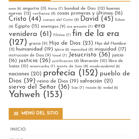
bondad de Dios
(12)
buenas
angustia
(11)
Asiria
(7)
amor
(6)
cosas primeras y últimas
(16)
nuevas
(12)
confianza
(8)
Cristo
(44)
David
(45)
cuerpo del Cristo
(8)
Edom
era
Egipto
(15)
enemigos
(9)
(8)
era presente
(7)
fin de la era
venidera
(61)
Filistea
(7)
(127)
Hijo de Dios
(23)
gracia
(9)
Hijo del Hombre
humanidad
(19)
iniquidad
(17)
(11)
impiedad
(8)
Iglesia
(6)
Jesucristo
(36)
juicio
instrucción de Dios
(9)
Israel
(7)
justicia
(26)
(16)
liberación
(10)
libro de
justificación
(8)
Isaías
(10)
misericordia
(7)
monte de Sión
(8)
mundo occidental
(6)
profecía
(152)
pueblo de
naciones
(20)
Dios
(39)
reino de Dios
(19)
salvación
(21)
siervo del Señor
(36)
Sión
(7)
traición
(6)
verdad
(6)
Yahweh
(153)
MENÚ DEL SITIO
INICIO