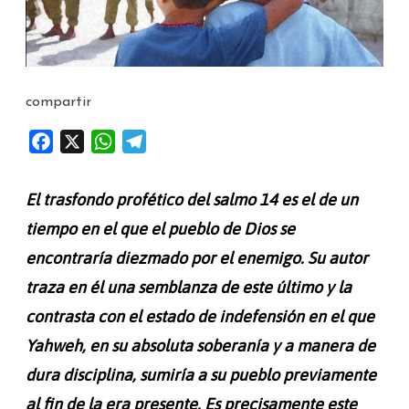
compartir
F
X
W
T
a
h
e
c
a
l
El trasfondo profético del salmo 14 es el de un
e
t
e
tiempo en el que el pueblo de Dios se
b
s
g
encontraría diezmado por el enemigo. Su autor
o
A
r
o
p
a
traza en él una semblanza de este último y la
k
p
m
contrasta con el estado de indefensión en el que
Yahweh, en su absoluta soberanía y a manera de
dura disciplina, sumiría a su pueblo previamente
al fin de la era presente. Es precisamente este