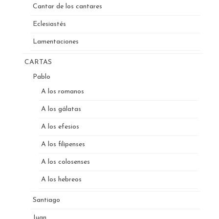
Cantar de los cantares
Eclesiastés
Lamentaciones
CARTAS
Pablo
A los romanos
A los gálatas
A los efesios
A los filipenses
A los colosenses
A los hebreos
Santiago
Juan