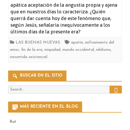
apática aceptación de la angustia propia y ajena
grado
que en nuestros días lo caracteriza. ¿Quién
querrá dar cuenta hoy de este fenómeno que,
cero
según Jesús, señalaría inequívocamente a los
del
últimos días de la presente era?
amor
LAS BUENAS NUEVAS
apatía
,
enfriamiento del
amor
,
fin de la era
,
iniquidad
,
mundo occidental
,
nihilismo
,
sinsentido existencial
BUSCAR EN EL SITIO
Search
Search
for:
MÁS RECIENTE EN EL BLOG
Rut