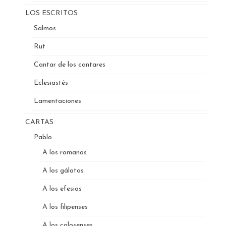
LOS ESCRITOS
Salmos
Rut
Cantar de los cantares
Eclesiastés
Lamentaciones
CARTAS
Pablo
A los romanos
A los gálatas
A los efesios
A los filipenses
A los colosenses