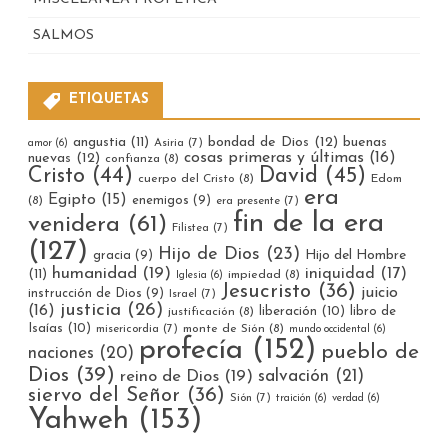
SALMOS
ETIQUETAS
bondad de Dios
(12)
buenas
angustia
(11)
Asiria
(7)
amor
(6)
cosas primeras y últimas
(16)
nuevas
(12)
confianza
(8)
Cristo
(44)
David
(45)
cuerpo del Cristo
(8)
Edom
era
Egipto
(15)
enemigos
(9)
(8)
era presente
(7)
fin de la era
venidera
(61)
Filistea
(7)
(127)
Hijo de Dios
(23)
gracia
(9)
Hijo del Hombre
humanidad
(19)
iniquidad
(17)
(11)
impiedad
(8)
Iglesia
(6)
Jesucristo
(36)
juicio
instrucción de Dios
(9)
Israel
(7)
justicia
(26)
(16)
liberación
(10)
libro de
justificación
(8)
Isaías
(10)
misericordia
(7)
monte de Sión
(8)
mundo occidental
(6)
profecía
(152)
pueblo de
naciones
(20)
Dios
(39)
reino de Dios
(19)
salvación
(21)
siervo del Señor
(36)
Sión
(7)
traición
(6)
verdad
(6)
Yahweh
(153)