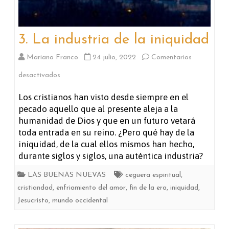
3. La industria de la iniquidad
Mariano Franco
24 julio, 2022
Comentarios
en
desactivados
3.
Los cristianos han visto desde siempre en el
pecado aquello que al presente aleja a la
La
humanidad de Dios y que en un futuro vetará
industria
toda entrada en su reino. ¿Pero qué hay de la
iniquidad, de la cual ellos mismos han hecho,
de
durante siglos y siglos, una auténtica industria?
la
LAS BUENAS NUEVAS
ceguera espiritual
,
iniquidad
cristiandad
,
enfriamiento del amor
,
fin de la era
,
iniquidad
,
Jesucristo
,
mundo occidental