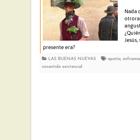
Nada d
otrora
angust
¿Quién
Jesús,
presente era?
LAS BUENAS NUEVAS
apatía
,
enfriami
sinsentido existencial