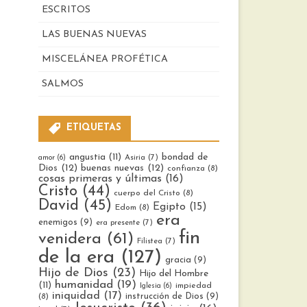
ESCRITOS
LAS BUENAS NUEVAS
MISCELÁNEA PROFÉTICA
SALMOS
ETIQUETAS
bondad de
angustia
(11)
Asiria
(7)
amor
(6)
Dios
(12)
buenas nuevas
(12)
confianza
(8)
cosas primeras y últimas
(16)
Cristo
(44)
cuerpo del Cristo
(8)
David
(45)
Egipto
(15)
Edom
(8)
era
enemigos
(9)
era presente
(7)
fin
venidera
(61)
Filistea
(7)
de la era
(127)
gracia
(9)
Hijo de Dios
(23)
Hijo del Hombre
humanidad
(19)
(11)
impiedad
Iglesia
(6)
iniquidad
(17)
instrucción de Dios
(9)
(8)