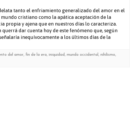
2.
elata tanto el enfriamiento generalizado del amor en el
 mundo cristiano como la apática aceptación de la
El
ia propia y ajena que en nuestros días lo caracteriza.
grado
 querrá dar cuenta hoy de este fenómeno que, según
 señalaría inequívocamente a los últimos días de la
cero
del
ento del amor
,
fin de la era
,
iniquidad
,
mundo occidental
,
nihilismo
,
amor