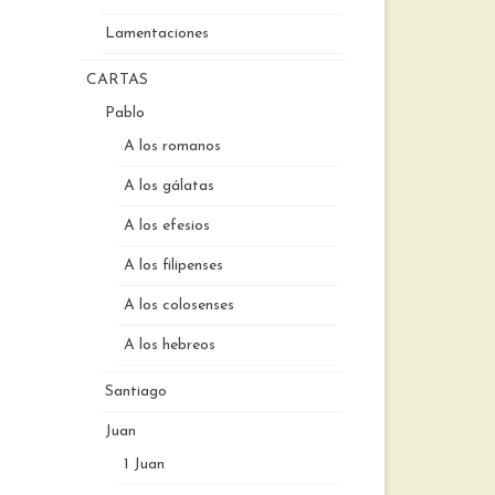
Lamentaciones
CARTAS
Pablo
A los romanos
A los gálatas
A los efesios
A los filipenses
A los colosenses
A los hebreos
Santiago
Juan
1 Juan