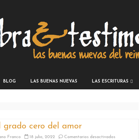
Skip
to
BLOG
LAS BUENAS NUEVAS
LAS ESCRITURAS
content
LA INSTRUCCIÓN
LOS PROFETAS
LOS ESCRITOS
El grado cero del amor
CARTAS
en
ano Franco
18 julio, 2022
Comentarios desactivados