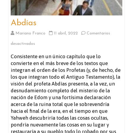
Abdías
Mariano Franco
11 abril, 2022
Comentarios
en
desactivados
Abdías
Consistente en un único capítulo que lo
convierte en el más breve de los textos que
integran el orden de los Profetas (y, de hecho, de
los que integran todo el Antiguo Testamento), la
visión del profeta Abdías presenta, a la vez, un
desnudamiento completo del misterio de la
nación de Edom y una fortísima declaración
acerca de la ruina total que le sobrevendría
hacia el final de la era, en el tiempo en que
Yahweh descubriría todas las cosas ocultas,
pondría nuevamente las cosas en su lugar y
restauraría a su pueblo todo lo robado por sus