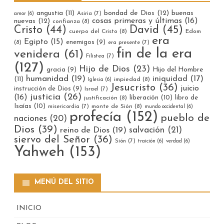
bondad de Dios
(12)
buenas
angustia
(11)
Asiria
(7)
amor
(6)
cosas primeras y últimas
(16)
nuevas
(12)
confianza
(8)
Cristo
(44)
David
(45)
cuerpo del Cristo
(8)
Edom
era
Egipto
(15)
enemigos
(9)
(8)
era presente
(7)
fin de la era
venidera
(61)
Filistea
(7)
(127)
Hijo de Dios
(23)
gracia
(9)
Hijo del Hombre
humanidad
(19)
iniquidad
(17)
(11)
impiedad
(8)
Iglesia
(6)
Jesucristo
(36)
juicio
instrucción de Dios
(9)
Israel
(7)
justicia
(26)
(16)
liberación
(10)
libro de
justificación
(8)
Isaías
(10)
misericordia
(7)
monte de Sión
(8)
mundo occidental
(6)
profecía
(152)
pueblo de
naciones
(20)
Dios
(39)
reino de Dios
(19)
salvación
(21)
siervo del Señor
(36)
Sión
(7)
traición
(6)
verdad
(6)
Yahweh
(153)
MENÚ DEL SITIO
INICIO