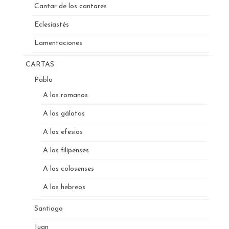
Cantar de los cantares
Eclesiastés
Lamentaciones
CARTAS
Pablo
A los romanos
A los gálatas
A los efesios
A los filipenses
A los colosenses
A los hebreos
Santiago
Juan