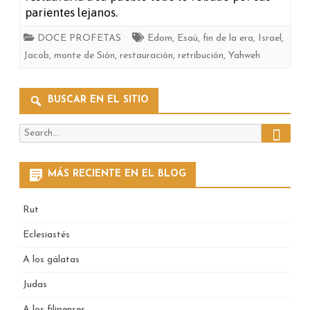
parientes lejanos.
DOCE PROFETAS
Edom
,
Esaú
,
fin de la era
,
Israel
,
Jacob
,
monte de Sión
,
restauración
,
retribución
,
Yahweh
BUSCAR EN EL SITIO
Search
Search
for:
MÁS RECIENTE EN EL BLOG
Rut
Eclesiastés
A los gálatas
Judas
A los filipenses