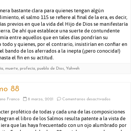
Salmo
era bastante clara para quienes tengan algún
miento, el salmo 115 se refiere al final de la era, es decir,
115
días previos en que la vida del Hijo de Dios se manifestaría
tierra. De ahí que establece una suerte de contundente
mía entre aquellos que en tales días pondrían su
todo y quienes, por el contrario, insistirían en confiar en
 bando de los aferrados a la inepta (¡pero conocida!)
sta el fin en su actitud.
ía
,
muerte
,
profecía
,
pueblo de Dios
,
Yahweh
mo 88
en
ano Franco
8 marzo, 2021
Comentarios desactivados
Salmo
ácter profético de todas y cada una de las composiciones
tegran el libro de los Salmos resulta patente a la vista de
88
iera que las haya frecuentado con un ojo alumbrado por