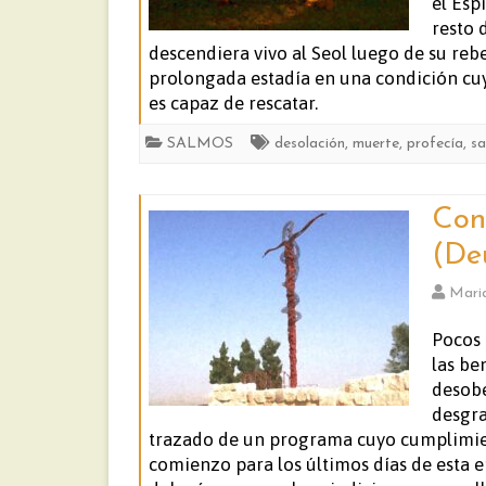
el Esp
resto 
descendiera vivo al Seol luego de su rebe
prolongada estadía en una condición cuy
es capaz de rescatar.
SALMOS
desolación
,
muerte
,
profecía
,
sa
Con
(De
Mari
Pocos 
las be
desobe
desgra
trazado de un programa cuyo cumplimie
comienzo para los últimos días de esta 