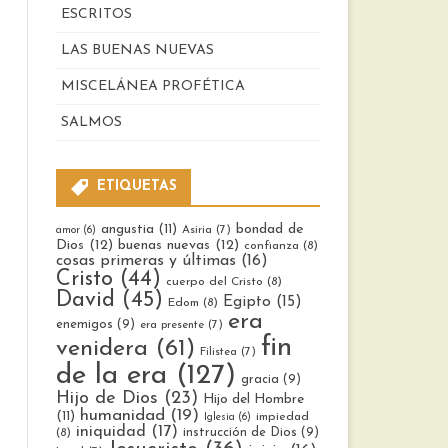
ESCRITOS
LAS BUENAS NUEVAS
MISCELÁNEA PROFÉTICA
SALMOS
ETIQUETAS
bondad de
angustia
(11)
Asiria
(7)
amor
(6)
Dios
(12)
buenas nuevas
(12)
confianza
(8)
cosas primeras y últimas
(16)
Cristo
(44)
cuerpo del Cristo
(8)
David
(45)
Egipto
(15)
ones
Edom
(8)
era
enemigos
(9)
era presente
(7)
fin
venidera
(61)
Filistea
(7)
de la era
(127)
gracia
(9)
Hijo de Dios
(23)
Hijo del Hombre
ación
humanidad
(19)
(11)
impiedad
Iglesia
(6)
iniquidad
(17)
instrucción de Dios
(9)
(8)
ronomio