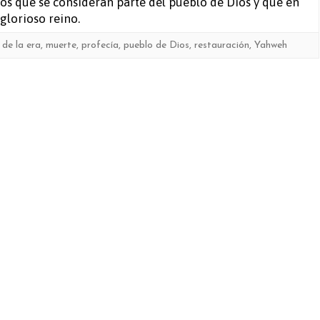
los que se consideran parte del pueblo de Dios y que en
glorioso reino.
30)
n de la era
,
muerte
,
profecía
,
pueblo de Dios
,
restauración
,
Yahweh