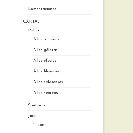
Lamentaciones
CARTAS
Pablo
A los romanos
A los gálatas
A los efesios
A los filipenses
A los colosenses
A los hebreos
Santiago
Juan
1 Juan