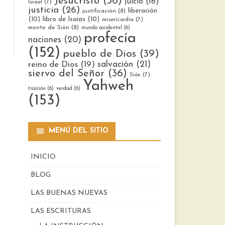
Jesucristo
(36)
juicio
(16)
Israel
(7)
justicia
(26)
liberación
justificación
(8)
(10)
libro de Isaías
(10)
misericordia
(7)
monte de Sión
(8)
mundo occidental
(6)
profecía
naciones
(20)
(152)
pueblo de Dios
(39)
reino de Dios
(19)
salvación
(21)
siervo del Señor
(36)
Sión
(7)
Yahweh
traición
(6)
verdad
(6)
(153)
MENÚ DEL SITIO
INICIO
BLOG
LAS BUENAS NUEVAS
LAS ESCRITURAS