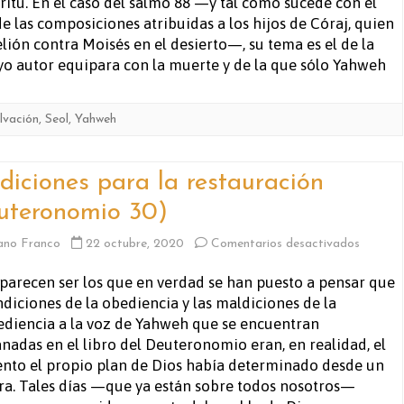
íritu. En el caso del salmo 88 —y tal como sucede con el
de las composiciones atribuidas a los hijos de Córaj, quien
lión contra Moisés en el desierto—, su tema es el de la
o autor equipara con la muerte y de la que sólo Yahweh
lvación
,
Seol
,
Yahweh
diciones para la restauración
uteronomio 30)
en
ano Franco
22 octubre, 2020
Comentarios desactivados
Condici
parecen ser los que en verdad se han puesto a pensar que
ndiciones de la obediencia y las maldiciones de la
para
diencia a la voz de Yahweh que se encuentran
la
nadas en el libro del Deuteronomio eran, en realidad, el
nto el propio plan de Dios había determinado desde un
restaur
era. Tales días —que ya están sobre todos nosotros—
(Deute