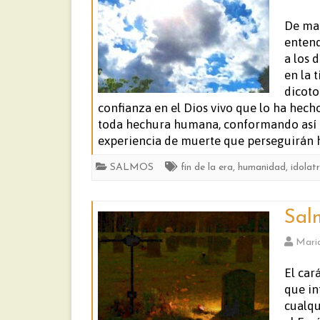
De man
entendi
a los 
en la 
dicoto
confianza en el Dios vivo que lo ha hecho 
toda hechura humana, conformando así el
experiencia de muerte que perseguirán ha
SALMOS
fin de la era
,
humanidad
,
idolatr
Sal
Mari
El car
que in
cualqu