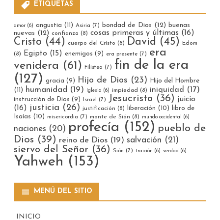
ETIQUETAS
bondad de Dios
(12)
buenas
angustia
(11)
Asiria
(7)
amor
(6)
cosas primeras y últimas
(16)
nuevas
(12)
confianza
(8)
Cristo
(44)
David
(45)
cuerpo del Cristo
(8)
Edom
era
Egipto
(15)
enemigos
(9)
(8)
era presente
(7)
fin de la era
venidera
(61)
Filistea
(7)
(127)
Hijo de Dios
(23)
gracia
(9)
Hijo del Hombre
humanidad
(19)
iniquidad
(17)
(11)
impiedad
(8)
Iglesia
(6)
Jesucristo
(36)
juicio
instrucción de Dios
(9)
Israel
(7)
justicia
(26)
(16)
liberación
(10)
libro de
justificación
(8)
Isaías
(10)
misericordia
(7)
monte de Sión
(8)
mundo occidental
(6)
profecía
(152)
pueblo de
naciones
(20)
Dios
(39)
reino de Dios
(19)
salvación
(21)
siervo del Señor
(36)
Sión
(7)
traición
(6)
verdad
(6)
Yahweh
(153)
MENÚ DEL SITIO
INICIO