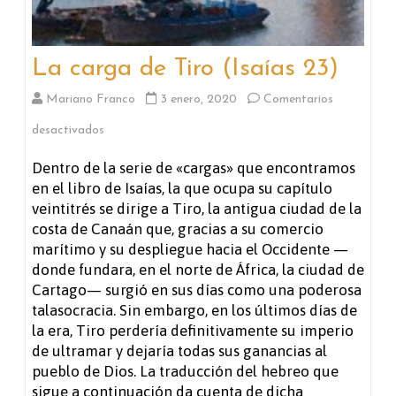
La carga de Tiro (Isaías 23)
Mariano Franco
3 enero, 2020
Comentarios
en
desactivados
La
Dentro de la serie de «cargas» que encontramos
en el libro de Isaías, la que ocupa su capítulo
carga
veintitrés se dirige a Tiro, la antigua ciudad de la
de
costa de Canaán que, gracias a su comercio
marítimo y su despliegue hacia el Occidente —
Tiro
donde fundara, en el norte de África, la ciudad de
(Isaías
Cartago— surgió en sus días como una poderosa
talasocracia. Sin embargo, en los últimos días de
23)
la era, Tiro perdería definitivamente su imperio
de ultramar y dejaría todas sus ganancias al
pueblo de Dios. La traducción del hebreo que
sigue a continuación da cuenta de dicha