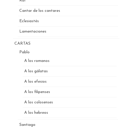
Rut
Cantar de los cantares
Eclesiastés
Lamentaciones
CARTAS
Pablo
A los romanos
A los gálatas
A los efesios
A los filipenses
A los colosenses
A los hebreos
Santiago