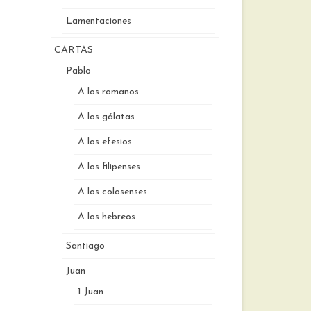
Lamentaciones
CARTAS
Pablo
A los romanos
A los gálatas
A los efesios
A los filipenses
A los colosenses
A los hebreos
Santiago
Juan
1 Juan