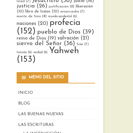
Jesucristo
(36)
juicio
(16)
Israel
(7)
justicia
(26)
liberación
justificación
(8)
(10)
libro de Isaías
(10)
misericordia
(7)
monte de Sión
(8)
mundo occidental
(6)
profecía
naciones
(20)
(152)
pueblo de Dios
(39)
reino de Dios
(19)
salvación
(21)
siervo del Señor
(36)
Sión
(7)
Yahweh
traición
(6)
verdad
(6)
(153)
MENÚ DEL SITIO
INICIO
BLOG
LAS BUENAS NUEVAS
LAS ESCRITURAS