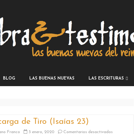
Skip
to
BLOG
LAS BUENAS NUEVAS
LAS ESCRITURAS
content
LA INSTRUCCIÓN
LOS PROFETAS
LOS ESCRITOS
arga de Tiro (Isaías 23)
CARTAS
en
ano Franco
3 enero, 2020
Comentarios desactivados