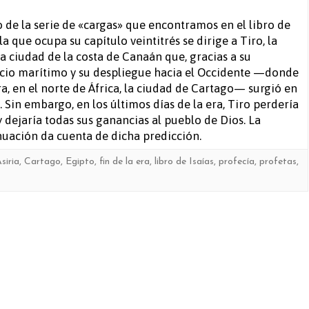
La
 de la serie de «cargas» que encontramos en el libro de
 la que ocupa su capítulo veintitrés se dirige a Tiro, la
carga
a ciudad de la costa de Canaán que, gracias a su
de
io marítimo y su despliegue hacia el Occidente —donde
a, en el norte de África, la ciudad de Cartago— surgió en
Tiro
 Sin embargo, en los últimos días de la era, Tiro perdería
(Isaías
 dejaría todas sus ganancias al pueblo de Dios. La
nuación da cuenta de dicha predicción.
23)
siria
,
Cartago
,
Egipto
,
fin de la era
,
libro de Isaías
,
profecía
,
profetas
,