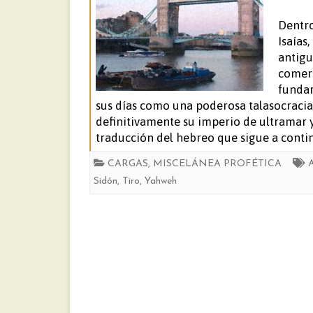
Dentro
Isaías,
antigu
comerc
fundar
sus días como una poderosa talasocracia.
definitivamente su imperio de ultramar y
traducción del hebreo que sigue a conti
CARGAS
,
MISCELÁNEA PROFÉTICA
A
Sidón
,
Tiro
,
Yahweh