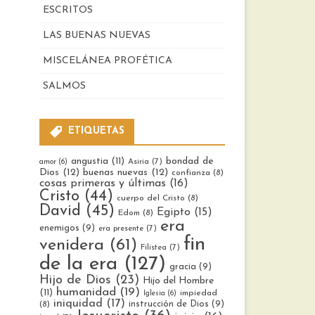
ESCRITOS
LAS BUENAS NUEVAS
MISCELÁNEA PROFÉTICA
SALMOS
ETIQUETAS
bondad de
angustia
(11)
Asiria
(7)
amor
(6)
Dios
(12)
buenas nuevas
(12)
confianza
(8)
cosas primeras y últimas
(16)
Cristo
(44)
cuerpo del Cristo
(8)
David
(45)
Egipto
(15)
Edom
(8)
era
enemigos
(9)
era presente
(7)
fin
venidera
(61)
Filistea
(7)
de la era
(127)
gracia
(9)
Hijo de Dios
(23)
Hijo del Hombre
humanidad
(19)
(11)
impiedad
Iglesia
(6)
iniquidad
(17)
instrucción de Dios
(9)
(8)