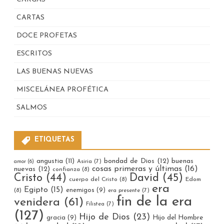
CARTAS
DOCE PROFETAS
ESCRITOS
LAS BUENAS NUEVAS
MISCELÁNEA PROFÉTICA
SALMOS
ETIQUETAS
bondad de Dios
(12)
buenas
angustia
(11)
Asiria
(7)
amor
(6)
cosas primeras y últimas
(16)
nuevas
(12)
confianza
(8)
Cristo
(44)
David
(45)
cuerpo del Cristo
(8)
Edom
era
Egipto
(15)
enemigos
(9)
(8)
era presente
(7)
fin de la era
venidera
(61)
Filistea
(7)
(127)
Hijo de Dios
(23)
gracia
(9)
Hijo del Hombre