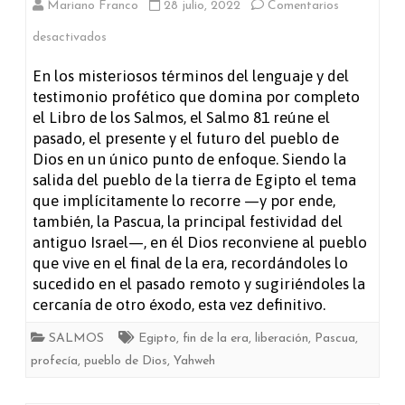
Mariano Franco
28 julio, 2022
Comentarios
en
desactivados
Salmo
En los misteriosos términos del lenguaje y del
testimonio profético que domina por completo
81
el Libro de los Salmos, el Salmo 81 reúne el
pasado, el presente y el futuro del pueblo de
Dios en un único punto de enfoque. Siendo la
salida del pueblo de la tierra de Egipto el tema
que implícitamente lo recorre —y por ende,
también, la Pascua, la principal festividad del
antiguo Israel—, en él Dios reconviene al pueblo
que vive en el final de la era, recordándoles lo
sucedido en el pasado remoto y sugiriéndoles la
cercanía de otro éxodo, esta vez definitivo.
SALMOS
Egipto
,
fin de la era
,
liberación
,
Pascua
,
profecía
,
pueblo de Dios
,
Yahweh