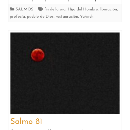
SALMOS
fin de la era
,
Hijo del Hombre
,
liberación
,
profecía
,
pueblo de Dios
,
restauración
,
Yahweh
Salmo 81