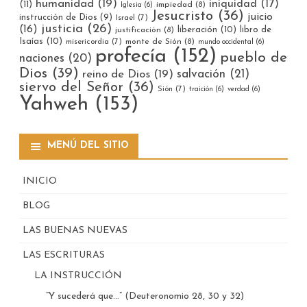
humanidad
(19)
iniquidad
(17)
(11)
impiedad
(8)
Iglesia
(6)
Jesucristo
(36)
juicio
instrucción de Dios
(9)
Israel
(7)
justicia
(26)
(16)
liberación
(10)
libro de
justificación
(8)
Isaías
(10)
misericordia
(7)
monte de Sión
(8)
mundo occidental
(6)
profecía
(152)
pueblo de
naciones
(20)
Dios
(39)
reino de Dios
(19)
salvación
(21)
siervo del Señor
(36)
Sión
(7)
traición
(6)
verdad
(6)
Yahweh
(153)
MENÚ DEL SITIO
INICIO
BLOG
LAS BUENAS NUEVAS
LAS ESCRITURAS
LA INSTRUCCIÓN
“Y sucederá que…” (Deuteronomio 28, 30 y 32)