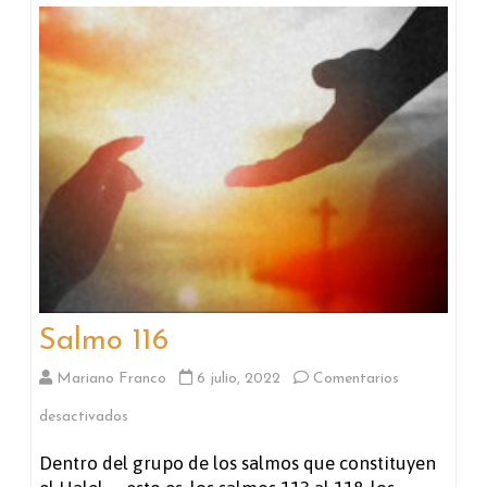
Salmo 116
Mariano Franco
6 julio, 2022
Comentarios
en
desactivados
Salmo
Dentro del grupo de los salmos que constituyen