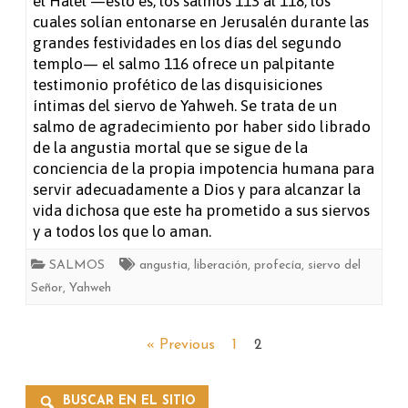
el Halel —esto es, los salmos 113 al 118, los
116
cuales solían entonarse en Jerusalén durante las
grandes festividades en los días del segundo
templo— el salmo 116 ofrece un palpitante
testimonio profético de las disquisiciones
íntimas del siervo de Yahweh. Se trata de un
salmo de agradecimiento por haber sido librado
de la angustia mortal que se sigue de la
conciencia de la propia impotencia humana para
servir adecuadamente a Dios y para alcanzar la
vida dichosa que este ha prometido a sus siervos
y a todos los que lo aman.
SALMOS
angustia
,
liberación
,
profecía
,
siervo del
Señor
,
Yahweh
Paginación
« Previous
1
2
de
BUSCAR EN EL SITIO
entradas